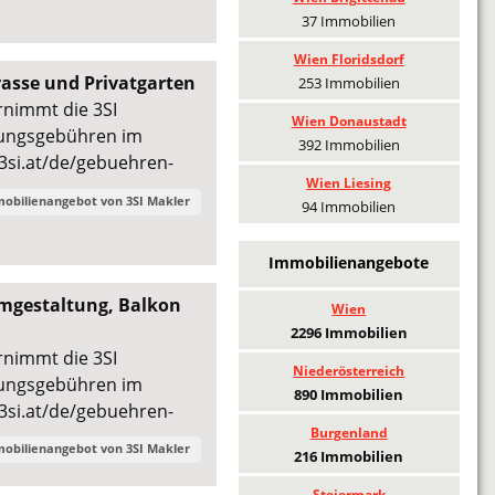
37 Immobilien
Wien Floridsdorf
asse und Privatgarten
253 Immobilien
rnimmt die 3SI
Wien Donaustadt
gungsgebühren im
392 Immobilien
3si.at/de/gebuehren-
Wien Liesing
mobilienangebot von
3SI Makler
94 Immobilien
Immobilienangebote
mgestaltung, Balkon
Wien
2296 Immobilien
rnimmt die 3SI
Niederösterreich
gungsgebühren im
890 Immobilien
3si.at/de/gebuehren-
Burgenland
mobilienangebot von
3SI Makler
216 Immobilien
Steiermark