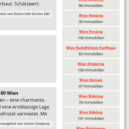
rbaut. Schätzwert:
88 Immobilien
ebot von
Daten Info Service Eibl
Wien Hietzing
30 Immobilien
Wien Penzing
106 Immobilien
Wien Rudolfsheim-Fünfhaus
83 Immobilien
Wien Ottakring
109 Immobilien
Wien Hernals
47 Immobilien
180 Wien
Wien Währing
n – eine charmante,
78 Immobilien
eine erstklassige Lage
Wien Döbling
fristet vermietet. Mit
101 Immobilien
ienangebot von
Immo-Company
Wien Brigittenau