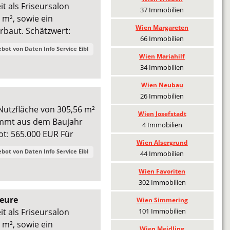
t als Friseursalon
37 Immobilien
 m², sowie ein
Wien Margareten
rbaut. Schätzwert:
66 Immobilien
ebot von
Daten Info Service Eibl
Wien Mariahilf
34 Immobilien
Wien Neubau
26 Immobilien
 Nutzfläche von 305,56 m²
Wien Josefstadt
tammt aus dem Baujahr
4 Immobilien
ot: 565.000 EUR Für
Wien Alsergrund
ebot von
Daten Info Service Eibl
44 Immobilien
Wien Favoriten
302 Immobilien
seure
Wien Simmering
101 Immobilien
t als Friseursalon
 m², sowie ein
Wien Meidling