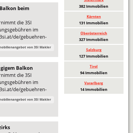
382 Immobilien
 Balkon beim
Kärnten
rnimmt die 3SI
131 Immobilien
gungsgebühren im
Oberösterreich
3si.at/de/gebuehren-
327 Immobilien
mobilienangebot von
3SI Makler
Salzburg
127 Immobilien
Tirol
ügigem Balkon
94 Immobilien
rnimmt die 3SI
gungsgebühren im
Vorarlberg
3si.at/de/gebuehren-
14 Immobilien
mobilienangebot von
3SI Makler
zirks