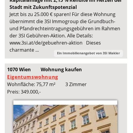
Kapitalanlage mit 2,15 % Rendite im Herzen der
Stadt mit Zukunftspotenzial
Jetzt bis zu 25.000 € sparen! Für diese Wohnung
übernimmt die 3SI Immogroup die Grundbuch-
und Pfandrechteintragungsgebühren im Rahmen
der 3SI Gebühren-Aktion. Alle Details:
www.3si.at/de/gebuehren-aktion Dieses
charmante ...
Ein Immobilienangebot von
3SI Makler
1070 Wien
Wohnung kaufen
Eigentumswohnung
Wohnfläche: 75,77 m²
3 Zimmer
Preis: 349.000,-