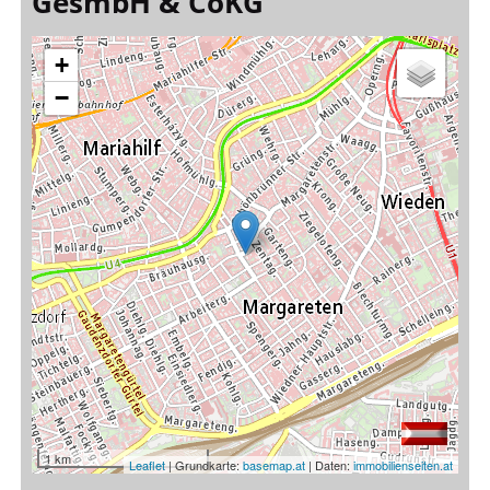
GesmbH & CoKG
+
−
1 km
Leaflet
| Grundkarte:
basemap.at
| Daten:
immobilienseiten.at