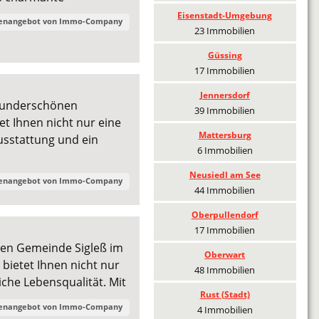
Eisenstadt-Umgebung
ienangebot von
Immo-Company
23 Immobilien
Güssing
17 Immobilien
Jennersdorf
 wunderschönen
39 Immobilien
et Ihnen nicht nur eine
Mattersburg
usstattung und ein
6 Immobilien
Neusiedl am See
ienangebot von
Immo-Company
44 Immobilien
Oberpullendorf
17 Immobilien
hen Gemeinde Sigleß im
Oberwart
ietet Ihnen nicht nur
48 Immobilien
che Lebensqualität. Mit
Rust (Stadt)
ienangebot von
Immo-Company
4 Immobilien