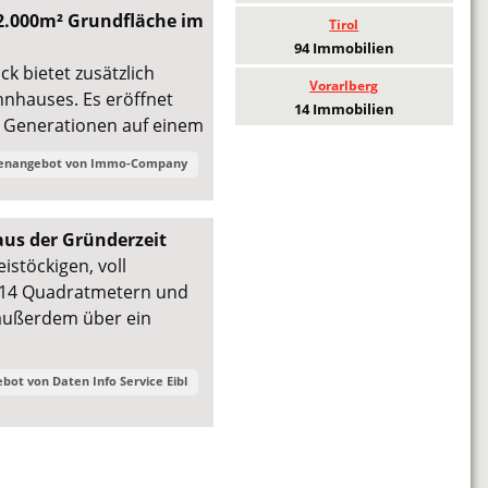
2.000m² Grundfläche im
Tirol
94 Immobilien
k bietet zusätzlich
Vorarlberg
hnhauses. Es eröffnet
14 Immobilien
 Generationen auf einem
ienangebot von
Immo-Company
aus der Gründerzeit
stöckigen, voll
 214 Quadratmetern und
 außerdem über ein
ebot von
Daten Info Service Eibl