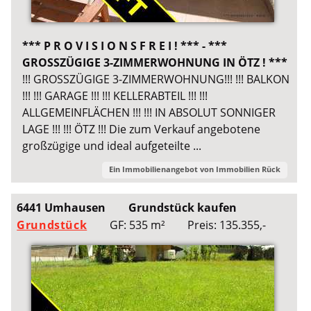
*** P R O V I S I O N S F R E I ! *** - ***
GROSSZÜGIGE 3-ZIMMERWOHNUNG IN ÖTZ ! ***
!!! GROSSZÜGIGE 3-ZIMMERWOHNUNG!!! !!! BALKON
!!! !!! GARAGE !!! !!! KELLERABTEIL !!! !!!
ALLGEMEINFLÄCHEN !!! !!! IN ABSOLUT SONNIGER
LAGE !!! !!! ÖTZ !!! Die zum Verkauf angebotene
großzügige und ideal aufgeteilte ...
Ein Immobilienangebot von
Immobilien Rück
6441 Umhausen
Grundstück kaufen
Grundstück
GF: 535 m²
Preis: 135.355,-