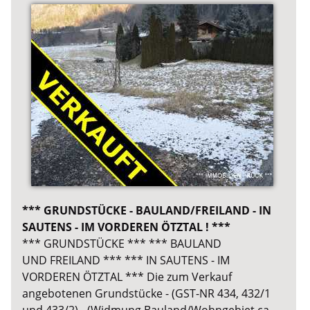
*** GRUNDSTÜCKE - BAULAND/FREILAND - IN
SAUTENS - IM VORDEREN ÖTZTAL ! ***
*** GRUNDSTÜCKE *** *** BAULAND
UND FREILAND *** *** IN SAUTENS - IM
VORDEREN ÖTZTAL *** Die zum Verkauf
angebotenen Grundstücke - (GST-NR 434, 432/1
und 433/2) - (Widmung Bauland/Wohngebiet ca.