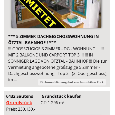
*** 5 ZIMMER-DACHGESCHOSSWOHNUNG IN
ÖTZTAL-BAHNHOF ! ***
!!! GROSSZÜGIGE 5 ZIMMER - DG - WOHNUNG !!! !!!
MIT 2 BALKONE UND CARPORT TOP 3 !!! !!! IN
SONNIGER LAGE VON ÖTZTAL - BAHNHOF !!! Die zur
Vermietung angebotene großzügige 5 Zimmer -
Dachgeschosswohnung - Top 3 - (2. Obergeschoss),
im ...
Ein Immobilienangebot von
Immobilien Rück
6432 Sautens
Grundstück kaufen
Grundstück
GF: 1.296 m²
Preis: 230.130,-