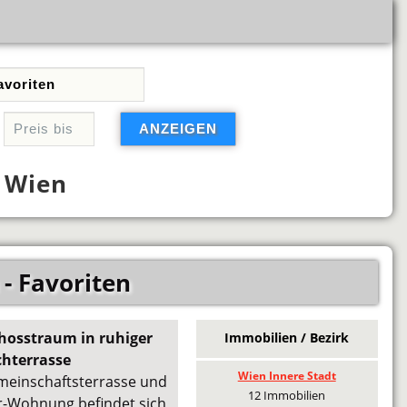
-
Wien
- Favoriten
chosstraum in ruhiger
Immobilien / Bezirk
chterrasse
Wien Innere Stadt
meinschaftsterrasse und
12 Immobilien
r-Wohnung befindet sich