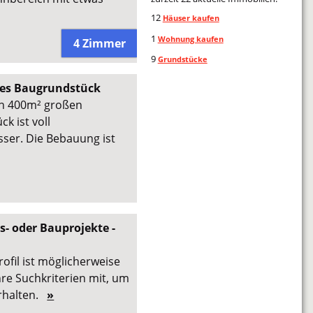
12
Häuser kaufen
1
Wohnung kaufen
4 Zimmer
9
Grundstücke
nes Baugrundstück
en 400m² großen
k ist voll
ser. Die Bebauung ist
- oder Bauprojekte -
rofil ist möglicherweise
hre Suchkriterien mit, um
erhalten.
»