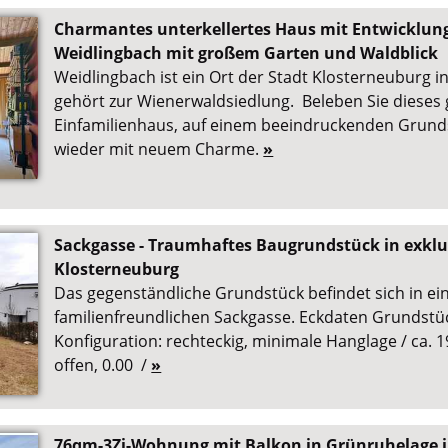
Charmantes unterkellertes Haus mit Entwicklung
Weidlingbach mit großem Garten und Waldblick
Weidlingbach ist ein Ort der Stadt Klosterneuburg i
gehört zur Wienerwaldsiedlung. Beleben Sie dieses
Einfamilienhaus, auf einem beeindruckenden Grunds
wieder mit neuem Charme.
»
Sackgasse - Traumhaftes Baugrundstück in exklu
Klosterneuburg
Das gegenständliche Grundstück befindet sich in ei
familienfreundlichen Sackgasse. Eckdaten Grundstüc
Konfiguration: rechteckig, minimale Hanglage / ca. 
offen, 0.00 /
»
76qm-3Zi-Wohnung mit Balkon in Grünruhelage in