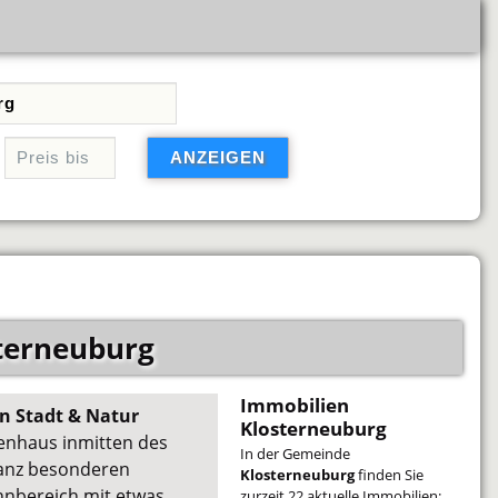
terneuburg
Immobilien
n Stadt & Natur
Klosterneuburg
henhaus inmitten des
In der Gemeinde
ganz besonderen
Klosterneuburg
finden Sie
nbereich mit etwas
zurzeit 22 aktuelle Immobilien: