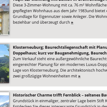
Diese 3-Zimmer-Wohnung mit ca. 76 m² Wohnfläche 
gepflegten Wohnhaus aus dem Jahr 1983und bietet e
Grundlage für Eigennutzer sowie Anleger. Die Wohnu
beziehbar und überzeugt durch
»
Klosterneuburg; Baurechtsliegenschaft mit Planu
Doppelhaus; kurz vor Baugenehmigung, Baurecht
Zum Verkauf steht eine außergewöhnliche Baurechts
eingereichter Planung für ein modernes Luxus-Dopp
Lage von Klosterneuburg. Die architektonisch hoch
zwei großzügige Wohneinheiten mit
»
Historischer Charme trifft Fernblick – seltenes B
Grundstück in einmaliger, zentraler Lage beim Stift
Entdecken Sie dieses interessante Grundstück in der