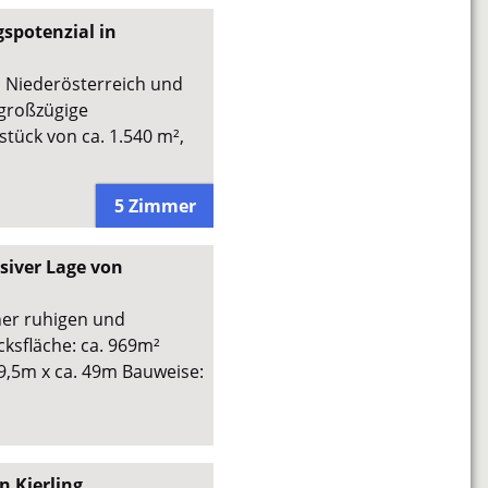
spotenzial in
n Niederösterreich und
 großzügige
tück von ca. 1.540 m²,
5 Zimmer
siver Lage von
ner ruhigen und
ksfläche: ca. 969m²
19,5m x ca. 49m Bauweise:
 Kierling