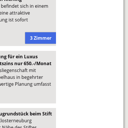
befindet sich in einem
ine attraktive
ng ist sofort
3 Zimmer
ng für ein Luxus
szins nur 650.-/Monat
liegenschaft mit
elhaus in begehrter
wertige Planung umfasst
augrundstück beim Stift
 Klosterneuburg
 Nähe des Stiftes