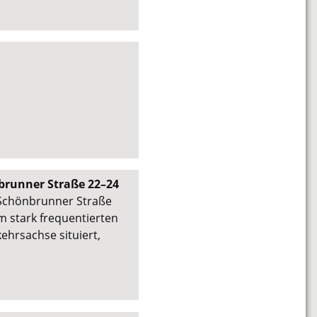
nbrunner Straße 22–24
 Schönbrunner Straße
m stark frequentierten
kehrsachse situiert,