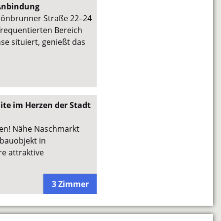
 Anbindung
chönbrunner Straße 22–24
frequentierten Bereich
se situiert, genießt das
ite im Herzen der Stadt
en! Nähe Naschmarkt
tbauobjekt in
e attraktive
3 Zimmer