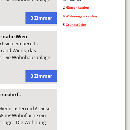
2
Häuser kaufen
4
Wohnungen kaufen
3 Zimmer
3
Grundstücke
e nahe Wien.
t sich ein bereits
trand Wiens, das
t. Die Wohnhausanlage
3 Zimmer
rasdorf -
iederösterreich! Diese
68 m² Wohnfläche ein
r Lage. Die Wohnung