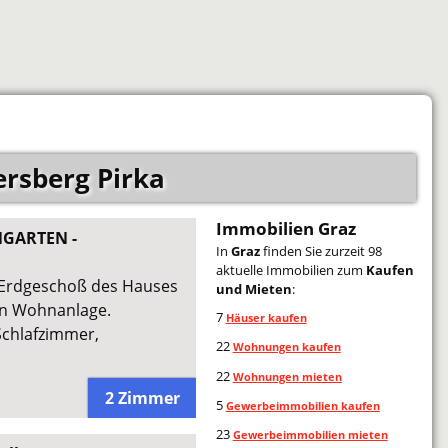
rsberg Pirka
Immobilien Graz
NGARTEN -
In
Graz
finden Sie zurzeit 98
aktuelle Immobilien zum
Kaufen
m Erdgeschoß des Hauses
und Mieten
:
en Wohnanlage.
7
Häuser kaufen
chlafzimmer,
22
Wohnungen kaufen
22
Wohnungen mieten
2 Zimmer
5
Gewerbeimmobilien kaufen
23
Gewerbeimmobilien mieten