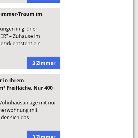
-Zimmer-Traum im
ungen in grüner
EER" – Zuhause im
zirk entsteht ein
3 Zimmer
 in Ihrem
² Freifläche. Nur 400
n Wohnhausanlage mit nur
immerwohnung mit
 der sich das
3 Zimmer