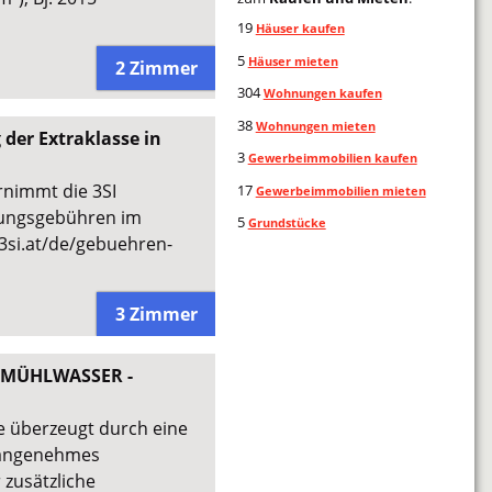
19
Häuser kaufen
5
Häuser mieten
2 Zimmer
304
Wohnungen kaufen
38
Wohnungen mieten
der Extraklasse in
3
Gewerbeimmobilien kaufen
rnimmt die 3SI
17
Gewerbeimmobilien mieten
gungsgebühren im
5
Grundstücke
3si.at/de/gebuehren-
3 Zimmer
- MÜHLWASSER -
 überzeugt durch eine
 angenehmes
zusätzliche