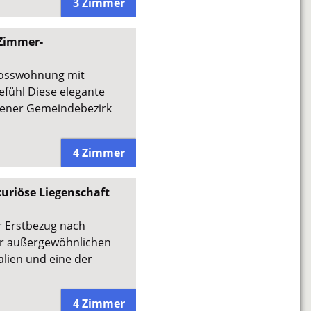
3 Zimmer
-Zimmer-
hosswohnung mit
fühl Diese elegante
iener Gemeindebezirk
4 Zimmer
xuriöse Liegenschaft
r Erstbezug nach
er außergewöhnlichen
lien und eine der
4 Zimmer