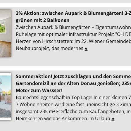
3% Aktion: zwischen Aupark & Blumengärten! 3
grünen mit 2 Balkonen
Zwischen Aupark & Blumengärten – Eigentumswohn
Ruhelage mit optimaler Infrastruktur Projekt "OH D
Herzen von Hirschstetten: Im 22. Wiener Gemeindebe
Neubauprojekt, das modernes
»
Sommeraktion! Jetzt zuschlagen und den Sommer
Gartendomizil an der Alten Donau genießen; 235m
Meter zum Wassser!
Baurechtsliegenschaft in Top Lage! In einer kleine
7 Wohneinheiten wird eine fast uneinsichtige 3-Z
insgesamt 235 m² Freifläche zum Kauf angeboten, in
Heimkehren wie das Ankommen im Urlaub
»