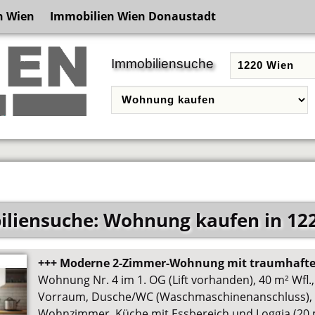
n Wien
Immobilien Wien Donaustadt
Immobiliensuche
liensuche: Wohnung kaufen in 12
+++ Moderne 2-Zimmer-Wohnung mit traumhafter
Wohnung Nr. 4 im 1. OG (Lift vorhanden), 40 m² Wfl.
Vorraum, Dusche/WC (Waschmaschinenanschluss), 
Wohnzimmer, Küche mit Essbereich und Loggia (20 m