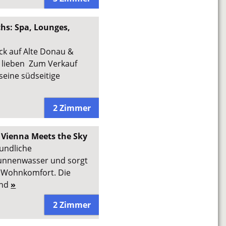
hs: Spa, Lounges,
k auf Alte Donau &
es lieben Zum Verkauf
seine südseitige
2 Zimmer
 Vienna Meets the Sky
undliche
unnenwasser und sorgt
n Wohnkomfort. Die
und
»
2 Zimmer