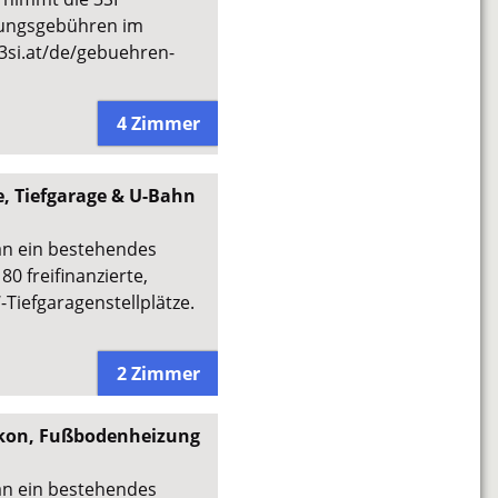
gungsgebühren im
3si.at/de/gebuehren-
4 Zimmer
e, Tiefgarage & U-Bahn
an ein bestehendes
0 freifinanzierte,
iefgaragenstellplätze.
2 Zimmer
alkon, Fußbodenheizung
an ein bestehendes