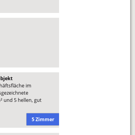
objekt
häftsfläche im
usgezeichnete
² und 5 hellen, gut
5 Zimmer