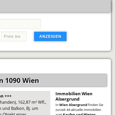
n 1090 Wien
Immobilien Wien
on +++
Alsergrund
rhanden), 162,87 m² Wfl.,
In
Wien Alsergrund
finden Sie
 und Balkon, Bj. um
zurzeit 44 aktuelle Immobilien
n Objekt eines
zum
Kaufen und Mieten
: