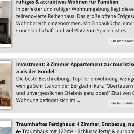
ruhiges & attraktives Wohnen für Familien
In perfekter und ruhiger Wohnumgebung liegt dieses
teilrenovierte Reihenhaus. Das große offene Erdge
Wohnbereich eingenommen. Mit Einbauküche, einer 
Couchlandschaft und viel Platz zum Spielen ist es ...
Ein Immobili
Investment: 3-Zimmer-Appartement zur touristis
a-vis der Gondel"
Die beste Beschreibung: Top-Ferienwohnung, wenige 
wenige Schritte von der Bergbahn kurz "Obertauer
und unvergesslichen Erlebnis ganz oben!" Zitat von
Wohnung befindet sich im ...
Ein Immobili
Traumhaftes Fertighaus: 4 Zimmer, Erstbezug, nu
🏡 Traumhaus mit 122 m² – Schlüsselfertig & europa