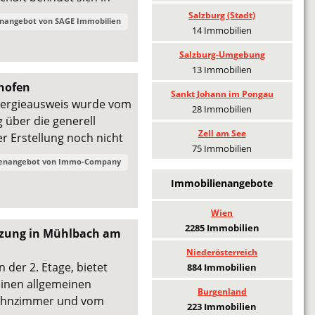
Salzburg (Stadt)
enangebot von
SAGE Immobilien
14 Immobilien
Salzburg-Umgebung
13 Immobilien
shofen
Sankt Johann im Pongau
nergieausweis wurde vom
28 Immobilien
 über die generell
Zell am See
er Erstellung noch nicht
75 Immobilien
ienangebot von
Immo-Company
Immobilienangebote
Wien
2285 Immobilien
Nutzung in Mühlbach am
Niederösterreich
der 2. Etage, bietet
884 Immobilien
 einen allgemeinen
Burgenland
Wohnzimmer und vom
223 Immobilien