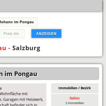
au -
Salzburg
nn im Pongau
u
Immobilien / Bezirk
 Wohnfläche mit
Hallein
, Garagen mit Heizwerk,
2 Immobilien
chaft befindet sich in