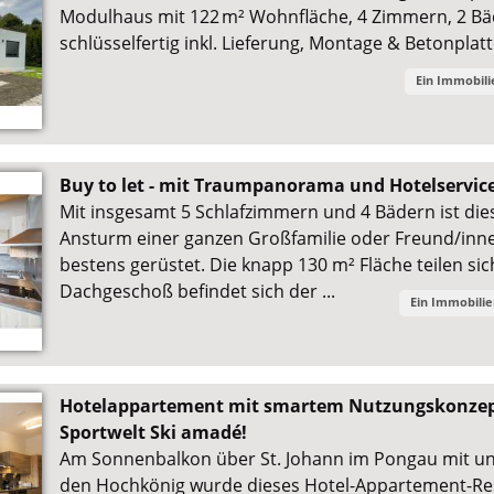
Modulhaus mit 122 m² Wohnfläche, 4 Zimmern, 2 Bä
schlüsselfertig inkl. Lieferung, Montage & Betonplatt
Ein Immobil
Buy to let - mit Traumpanorama und Hotelservic
Mit insgesamt 5 Schlafzimmern und 4 Bädern ist di
Ansturm einer ganzen Großfamilie oder Freund/inne
bestens gerüstet. Die knapp 130 m² Fläche teilen sic
Dachgeschoß befindet sich der ...
Ein Immobili
Hotelappartement mit smartem Nutzungskonzept
Sportwelt Ski amadé!
Am Sonnenbalkon über St. Johann im Pongau mit un
den Hochkönig wurde dieses Hotel-Appartement-Reso