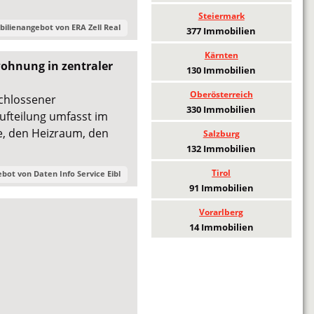
Steiermark
bilienangebot von
ERA Zell Real
377 Immobilien
Kärnten
ohnung in zentraler
130 Immobilien
Oberösterreich
chlossener
330 Immobilien
ufteilung umfasst im
e, den Heizraum, den
Salzburg
132 Immobilien
Tirol
ebot von
Daten Info Service Eibl
91 Immobilien
Vorarlberg
14 Immobilien