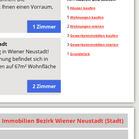
t Ihnen einen Vorraum,
5
Häuser kaufen
5
Wohnungen kaufen
1 Zimmer
2
Wohnungen mieten
3
Gewerbeimmobilien kaufen
adt
3
Gewerbeimmobilien mieten
g in Wiener Neustadt!
1
Grundstück
ng befindet sich in
nen auf 67m² Wohnfläche
2 Zimmer
Immobilien Bezirk Wiener Neustadt (Stadt)