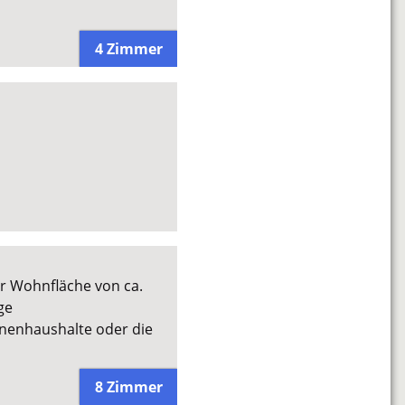
4 Zimmer
er Wohnfläche von ca.
ge
onenhaushalte oder die
8 Zimmer