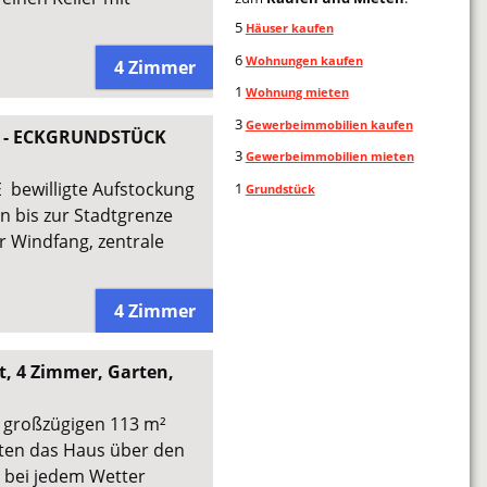
5
Häuser kaufen
6
Wohnungen kaufen
4 Zimmer
1
Wohnung mieten
3
Gewerbeimmobilien kaufen
 - ECKGRUNDSTÜCK
3
Gewerbeimmobilien mieten
 bewilligte Aufstockung
1
Grundstück
 bis zur Stadtgrenze
r Windfang, zentrale
4 Zimmer
, 4 Zimmer, Garten,
f großzügigen 113 m²
reten das Haus über den
t bei jedem Wetter