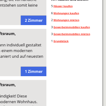
entstehen somit keine
5
Häuser kaufen
6
Wohnungen kaufen
2 Zimmer
2
Wohnungen mieten
3
Gewerbeimmobilien kaufen
ftsraum,
3
Gewerbeimmobilien mieten
1
Grundstück
n individuell gestaltet
in einem modernen
aniert und auf neuesten
1 Zimmer
ftsraum,
ändigkeit! Diese
 modernen Wohnhaus.