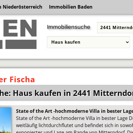
 Niederösterreich
Immobilien Baden
Immobiliensuche
er Fischa
e: Haus kaufen in 2441 Mitterndor
State of the Art -hochmoderne Villa in bester Lag
State of the Art -hochmoderne Villa in bester Lage Di
weitläufig lichtdurchflutet und befindet sich in sow
exponierter und Lage am Rande von Mitterndorf. Di