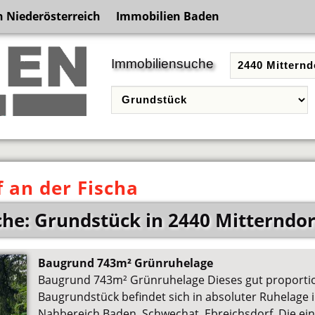
 Niederösterreich
Immobilien Baden
Immobiliensuche
 an der Fischa
he: Grundstück in 2440 Mitterndorf
Baugrund 743m² Grünruhelage
Baugrund 743m² Grünruhelage Dieses gut proportio
Baugrundstück befindet sich in absoluter Ruhelage
Nahbereich Baden, Schwechat, Ebreichsdorf. Die ei