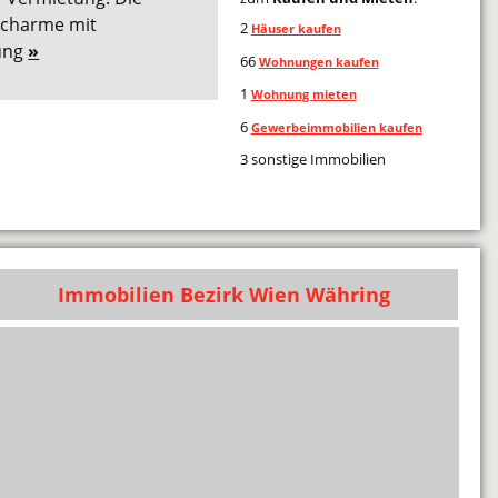
aucharme mit
2
Häuser kaufen
ung
»
66
Wohnungen kaufen
1
Wohnung mieten
6
Gewerbeimmobilien kaufen
3 sonstige Immobilien
Immobilien Bezirk Wien Währing