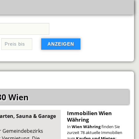
80 Wien
Immobilien Wien
garten, Sauna & Garage
Währing
In
Wien Währing
finden Sie
er Gemeindebezirks
zurzeit 78 aktuelle Immobilien
 Vermietung. Die
zum
Kaufen und Mieten
: