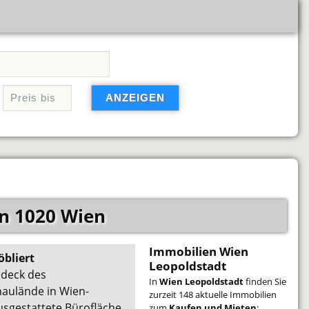
n 1020 Wien
Immobilien Wien
bliert
Leopoldstadt
adeck des
In
Wien Leopoldstadt
finden Sie
naulände in Wien-
zurzeit 148 aktuelle Immobilien
ausgestattete Bürofläche
zum
Kaufen und Mieten
: