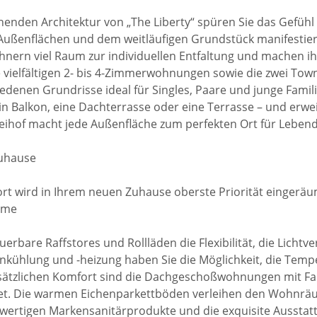
enden Architektur von „The Liberty“ spüren Sie das Gefühl v
Außenflächen und dem weitläufigen Grundstück manifestier
nern viel Raum zur individuellen Entfaltung und machen ih
 vielfältigen 2- bis 4-Zimmerwohnungen sowie die zwei Town
iedenen Grundrisse ideal für Singles, Paare und junge Fami
s ein Balkon, eine Dachterrasse oder eine Terrasse – und e
eihof macht jede Außenfläche zum perfekten Ort für Lebend
Zuhause
t wird in Ihrem neuen Zuhause oberste Priorität eingeräu
äume
uerbare Raffstores und Rollläden die Flexibilität, die Lichtv
kühlung und -heizung haben Sie die Möglichkeit, die Tem
zusätzlichen Komfort sind die Dachgeschoßwohnungen mit Fan
et. Die warmen Eichenparkettböden verleihen den Wohnrä
ertigen Markensanitärprodukte und die exquisite Aussta