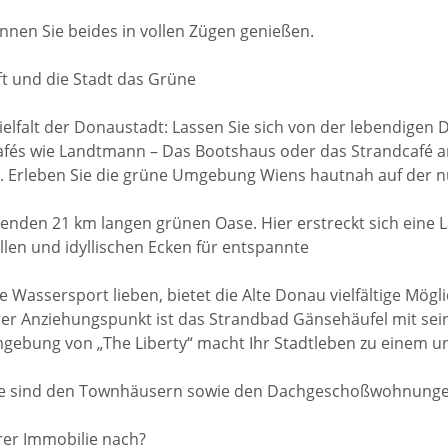
önnen Sie beides in vollen Zügen genießen.
t und die Stadt das Grüne
Vielfalt der Donaustadt: Lassen Sie sich von der lebendige
afés wie Landtmann – Das Bootshaus oder das Strandcafé 
. Erleben Sie die grüne Umgebung Wiens hautnah auf der n
nden 21 km langen grünen Oase. Hier erstreckt sich eine 
len und idyllischen Ecken für entspannte
Wassersport lieben, bietet die Alte Donau vielfältige Mögl
r Anziehungspunkt ist das Strandbad Gänsehäufel mit sei
gebung von „The Liberty“ macht Ihr Stadtleben zu einem un
ätze sind den Townhäusern sowie den Dachgeschoßwohnunge
rer Immobilie nach?