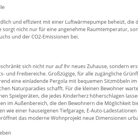
le
ich und effizient mit einer Luftwärmepumpe beheizt, die 
 sorgt nicht nur für eine angenehme Raumtemperatur, sond
uchs und der CO2-Emissionen bei.
beschränkt sich nicht nur auf Ihr neues Zuhause, sondern ers
 und Freibereiche. Großzügige, für alle zugängliche Grünf
end eine einladende Pergola mit bequemen Sitzmöbeln im
ichen Naturparadies schafft. Für die kleinen Bewohner warte
nen Spielgeräten, die jedes Kinderherz höherschlagen lasse
hen im Außenbereich, die den Bewohnern die Möglichkeit b
en wie einer hauseigenen Tiefgarage, E-Auto-Ladestatione
, eröffnet das moderne Wohnprojekt neue Dimensionen urb
leben