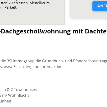
er, 2 Terrassen, Abstellraum,
n, Parkett.
-Dachgeschoßwohnung mit Dachte
die 3SI Immogroup die Grundbuch- und Pfandrechteintra
ils: www.3si.at/de/gebuehren-aktion
ngen & 2 Townhouses
116 m² Wohnfläche
Einheit