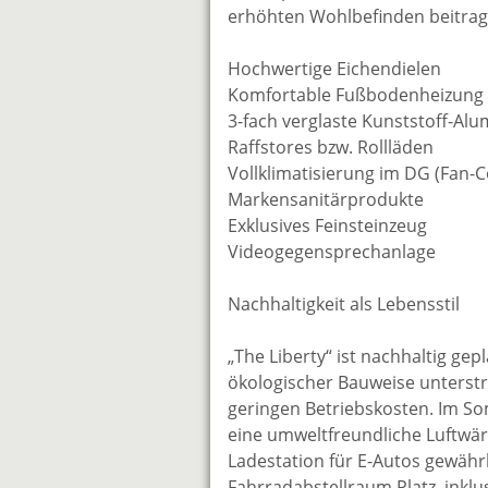
erhöhten Wohlbefinden beitrage
Hochwertige Eichendielen
Komfortable Fußbodenheizung
3-fach verglaste Kunststoff-Al
Raffstores bzw. Rollläden
Vollklimatisierung im DG (Fan-Co
Markensanitärprodukte
Exklusives Feinsteinzeug
Videogegensprechanlage
Nachhaltigkeit als Lebensstil
„The Liberty“ ist nachhaltig ge
ökologischer Bauweise unterst
geringen Betriebskosten. Im 
eine umweltfreundliche Luftwä
Ladestation für E-Autos gewährl
Fahrradabstellraum Platz, inkl