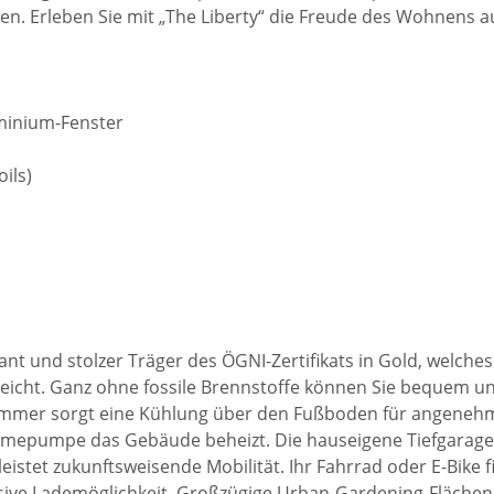
n. Erleben Sie mit „The Liberty“ die Freude des Wohnens a
uminium-Fenster
ils)
plant und stolzer Träger des ÖGNI-Zertifikats in Gold, welch
reicht. Ganz ohne fossile Brennstoffe können Sie bequem u
Sommer sorgt eine Kühlung über den Fußboden für angene
rmepumpe das Gebäude beheizt. Die hauseigene Tiefgarage 
eistet zukunftsweisende Mobilität. Ihr Fahrrad oder E-Bike 
usive Lademöglichkeit. Großzügige Urban-Gardening-Flächen