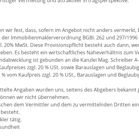
fristiger Vermietung und attraktiver Ertragsperspektive.
 wir fest, dass, sofern im Angebot nicht anders vermerkt, 
 in der Immobilienmaklerverordnung BGBI. 262 und 297/1996 
gl. 20% MwSt. Diese Provisionspflicht besteht auch dann, we
eben. Es besteht ein wirtschaftliches Naheverhältnis zum V
dabwicklung ist gebunden an die Kanzlei Mag. Schreiber A-
Kaufpreises zzgl. 20 % USt. sowie Barauslagen und Beglaubi
8 % vom Kaufpreis zzgl. 20 % USt., Barauslagen und Beglaub
ttelte Angaben wurden uns, seitens des Abgebers bekannt 
t können wir nicht übernehmen.
ischen dem Vermittler und dem zu vermittelnden Dritten ein
 besteht.
ler tätig.
esundheit