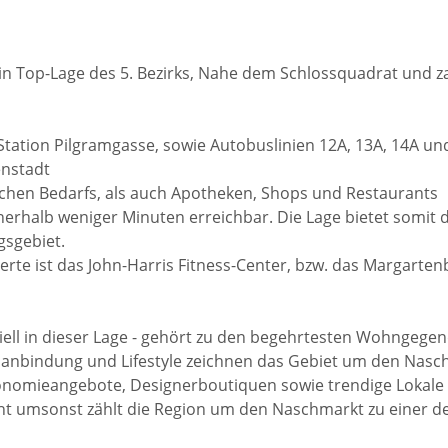
in Top-Lage des 5. Bezirks, Nahe dem Schlossquadrat und za
tation Pilgramgasse, sowie Autobuslinien 12A, 13A, 14A un
enstadt
lichen Bedarfs, als auch Apotheken, Shops und Restaurants
nerhalb weniger Minuten erreichbar. Die Lage bietet somit 
gsgebiet.
rte ist das John-Harris Fitness-Center, bzw. das Margarten
eziell in dieser Lage - gehört zu den begehrtesten Wohngeg
rsanbindung und Lifestyle zeichnen das Gebiet um den Nas
tronomieangebote, Designerboutiquen sowie trendige Lokal
ht umsonst zählt die Region um den Naschmarkt zu einer der