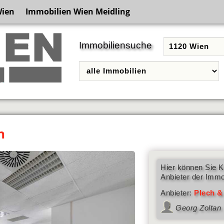
Wien
Immobilien Wien Meidling
Immobiliensuche
n
Hier können Sie K
Anbieter der Immo
Anbieter:
Plech &
Georg Zoltan