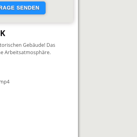
IK
istorischen Gebäude! Das
me Arbeitsatmosphäre.
.mp4