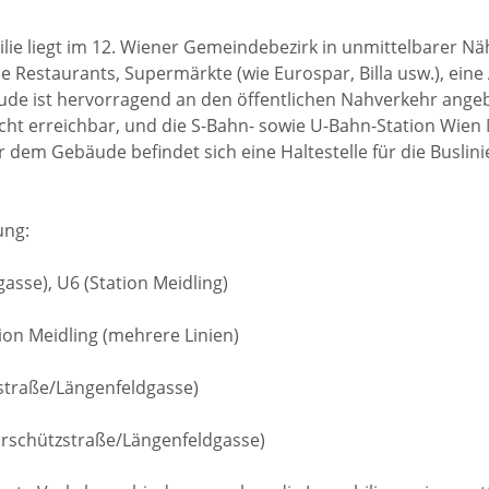
lie liegt im 12. Wiener Gemeindebezirk in unmittelbarer Nä
e Restaurants, Supermärkte (wie Eurospar, Billa usw.), ei
de ist hervorragend an den öffentlichen Nahverkehr ange
eicht erreichbar, und die S-Bahn- sowie U-Bahn-Station Wien 
 dem Gebäude befindet sich eine Haltestelle für die Buslin
ung:
asse), U6 (Station Meidling)
ion Meidling (mehrere Linien)
zstraße/Längenfeldgasse)
lurschützstraße/Längenfeldgasse)