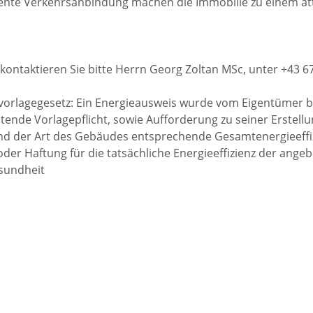
llente Verkehrsanbindung machen die Immobilie zu einem att
kontaktieren Sie bitte Herrn Georg Zoltan MSc, unter +43 6
orlagegesetz: Ein Energieausweis wurde vom Eigentümer b
ltende Vorlagepflicht, sowie Aufforderung zu seiner Erstell
und der Art des Gebäudes entsprechende Gesamtenergieeffizi
er Haftung für die tatsächliche Energieeffizienz der ange
esundheit