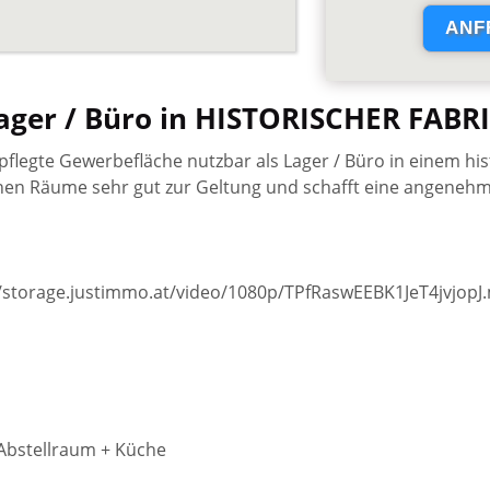
ager / Büro in HISTORISCHER FABR
pflegte Gewerbefläche nutzbar als Lager / Büro in einem h
ohen Räume sehr gut zur Geltung und schafft eine angeneh
storage.justimmo.at/video/1080p/TPfRaswEEBK1JeT4jvjopJ
Abstellraum + Küche