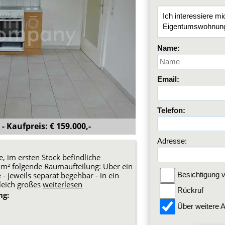
Name:
Email:
Telefon:
- Kaufpreis: € 159.000,-
Adresse:
, im ersten Stock befindliche
 m² folgende Raumaufteilung: Über ein
- jeweils separat begehbar - in ein
Besichtigung v
leich großes
weiterlesen
Rückruf
ng:
Über weitere A