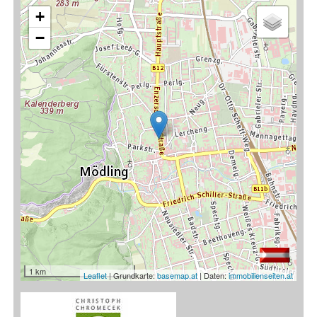
+
−
1 km
Leaflet
| Grundkarte:
basemap.at
| Daten:
immobilienseiten.at