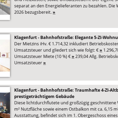
separat an den Energielieferanten zu bezahlen. Die 
2026 bezugsbereit.
»
Klagenfurt - Bahnhofstraße: Elegante 5-ZI-Wohnu
Der Mietzins iHv. € 1.714,32 inkludiert Betriebskoste
Umsatzsteuer und gliedert sich wie folgt: €
»
1.296,7
Umsatzsteuer Miete (10 %) €
»
239,04 Allg. Betriebs
Umsatzsteuer
»
Klagenfurt - Bahnhofstraße: Traumhafte 4-ZI-A
prestigeträchtigem Gebäude
Diese lichtdurchflutete und großzügig geschnittene
m² Nutzfläche sowie einem Ostbalkon mit ca. 6,15 
Ausstattung, befindet sich im 1. Obergeschoss eine