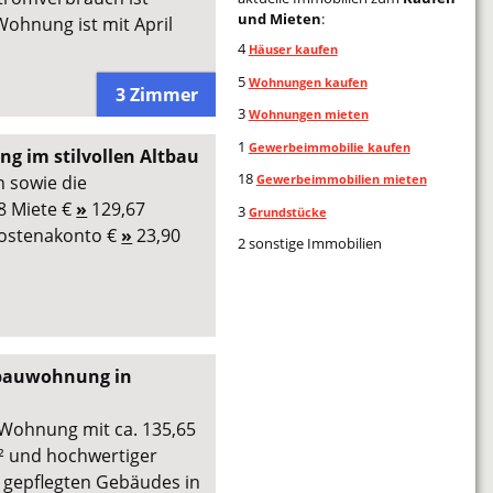
und Mieten
:
Wohnung ist mit April
4
Häuser kaufen
5
Wohnungen kaufen
3 Zimmer
3
Wohnungen mieten
1
Gewerbeimmobilie kaufen
ng im stilvollen Altbau
18
n sowie die
Gewerbeimmobilien mieten
8 Miete €
»
129,67
3
Grundstücke
kostenakonto €
»
23,90
2 sonstige Immobilien
ltbauwohnung in
 Wohnung mit ca. 135,65
m² und hochwertiger
s gepflegten Gebäudes in