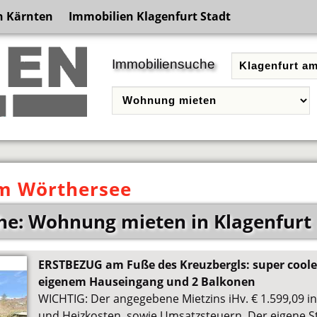
n Kärnten
Immobilien Klagenfurt Stadt
Immobiliensuche
m Wörthersee
he: Wohnung mieten in Klagenfurt
ERSTBEZUG am Fuße des Kreuzbergls: super cool
eigenem Hauseingang und 2 Balkonen
WICHTIG: Der angegebene Mietzins iHv. € 1.599,09 ink
und Heizkosten, sowie Umsatzsteuern. Der eigene S