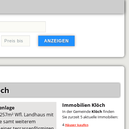
öch
Immobilien Klöch
enlage
In der Gemeinde
Klöch
finden
s 257m² Wfl. Landhaus mit
Sie zurzeit 5 aktuelle Immobilien:
ge samt weiterem
4
Häuser kaufen
f einer terrassenförmigen