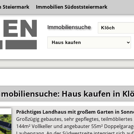
n Steiermark
Immobilien Südoststeiermark
Immobiliensuche
mobiliensuche: Haus kaufen in Kl
Prächtiges Landhaus mit großem Garten in Sonn
Großzügig gebautes, sehr gepflegtes, teilmöblierte
144m² Vollkeller und angebauter 55m² Doppelgara
Laubengang. An der Südwestseite integriert sich au