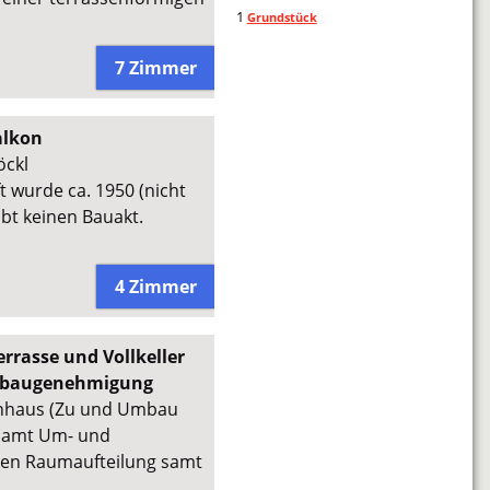
1
Grundstück
7 Zimmer
alkon
öckl
t wurde ca. 1950 (nicht
ibt keinen Bauakt.
4 Zimmer
rasse und Vollkeller
 Umbaugenehmigung
hnhaus (Zu und Umbau
l samt Um- und
ten Raumaufteilung samt