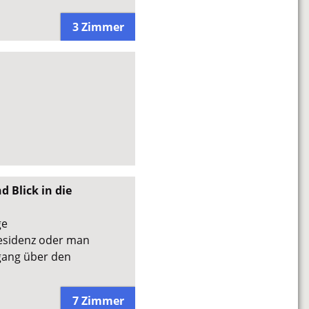
3 Zimmer
 Blick in die
ge
esidenz oder man
ngang über den
7 Zimmer