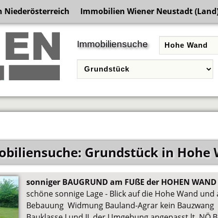
 Niederösterreich
Immobilien Wiener Neustadt (Land
Immobiliensuche
biliensuche: Grundstück in Hohe
sonniger BAUGRUND am FUßE der HOHEN WAND 
schöne sonnige Lage - Blick auf die Hohe Wand und 
Bebauung Widmung Bauland-Agrar kein Bauzwang 
Bauklasse I und II der Umgebung angepasst lt. NÖ 