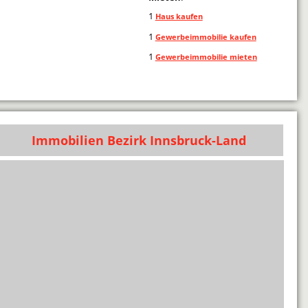
1
Haus kaufen
1
Gewerbeimmobilie kaufen
1
Gewerbeimmobilie mieten
Immobilien Bezirk Innsbruck-Land