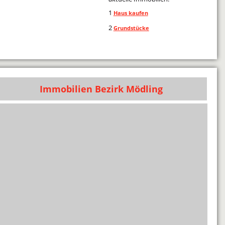
1
Haus kaufen
2
Grundstücke
Immobilien Bezirk Mödling