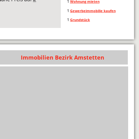
1
Wohnung mieten
1
Gewerbeimmobilie kaufen
1
Grundstück
Immobilien Bezirk Amstetten