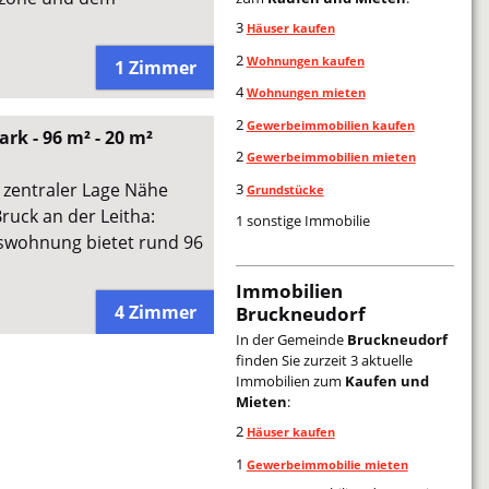
3
Häuser kaufen
2
Wohnungen kaufen
1 Zimmer
4
Wohnungen mieten
2
Gewerbeimmobilien kaufen
k - 96 m² - 20 m²
2
Gewerbeimmobilien mieten
 zentraler Lage Nähe
3
Grundstücke
ruck an der Leitha:
1 sonstige Immobilie
swohnung bietet rund 96
Immobilien
4 Zimmer
Bruckneudorf
In der Gemeinde
Bruckneudorf
finden Sie zurzeit 3 aktuelle
Immobilien zum
Kaufen und
Mieten
:
2
Häuser kaufen
1
Gewerbeimmobilie mieten