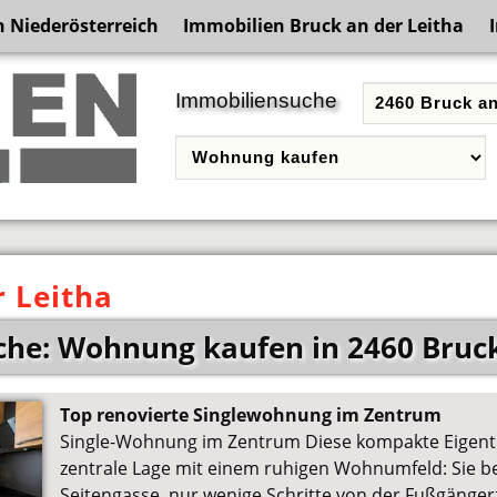
 Niederösterreich
Immobilien Bruck an der Leitha
Immobiliensuche
 Leitha
he: Wohnung kaufen in 2460 Bruck
Top renovierte Singlewohnung im Zentrum
Single-Wohnung im Zentrum Diese kompakte Eige
zentrale Lage mit einem ruhigen Wohnumfeld: Sie bef
Seitengasse, nur wenige Schritte von der Fußgäng