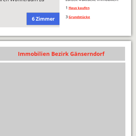
1
Haus kaufen
3
Grundstücke
6 Zimmer
Immobilien Bezirk Gänserndorf