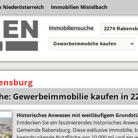
 Niederösterreich
Immobilien Mistelbach
Immobiliensuche
ensburg
he: Gewerbeimmobilie kaufen in 2
Historisches Anwesen mit weitläufigem Grundst
Entdecken Sie ein faszinierendes historisches Anwe
Gemeinde Rabensburg. Diese exklusive Immobilie, bi
beeindruckende Nutzfläche von 10.000 m² und ein w