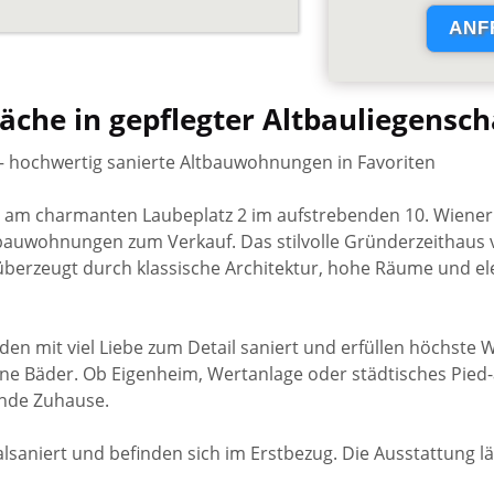
läche in gepflegter Altbauliegens
– hochwertig sanierte Altbauwohnungen in Favoriten
s am charmanten Laubeplatz 2 im aufstrebenden 10. Wiene
bauwohnungen zum Verkauf. Das stilvolle Gründerzeithaus ve
zeugt durch klassische Architektur, hohe Räume und ele
en mit viel Liebe zum Detail saniert und erfüllen höchste
 Bäder. Ob Eigenheim, Wertanlage oder städtisches Pied-à-t
ende Zuhause.
aniert und befinden sich im Erstbezug. Die Ausstattung lä