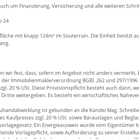
h um Finanzierung, Versicherung und alle weiteren Schrit
p 24
läche mit knapp 124m² im Souterrain. Die Einheit besitzt a
ang.
 wir fest, dass, sofern im Angebot nicht anders vermerkt, 
 in der Immobilienmaklerverordnung BGBI. 262 und 297/1996 
zzgl. 20 % USt. Diese Provisionspflicht besteht auch dann, w
Dritte weitergeben. Es besteht ein wirtschaftliches Naheve
uhandabwicklung ist gebunden an die Kanzlei Mag. Schreib
des Kaufpreises zzgl. 20 % USt. sowie Barauslagen und Begl
orlagegesetz: Ein Energieausweis wurde vom Eigentümer b
ltende Vorlagepflicht, sowie Aufforderung zu seiner Erstell