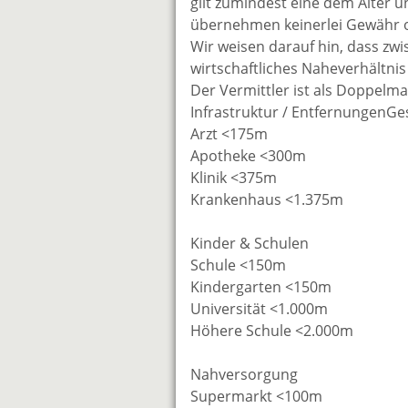
gilt zumindest eine dem Alter 
übernehmen keinerlei Gewähr od
Wir weisen darauf hin, dass zw
wirtschaftliches Naheverhältnis
Der Vermittler ist als Doppelmak
Infrastruktur / EntfernungenG
Arzt <175m
Apotheke <300m
Klinik <375m
Krankenhaus <1.375m
Kinder & Schulen
Schule <150m
Kindergarten <150m
Universität <1.000m
Höhere Schule <2.000m
Nahversorgung
Supermarkt <100m