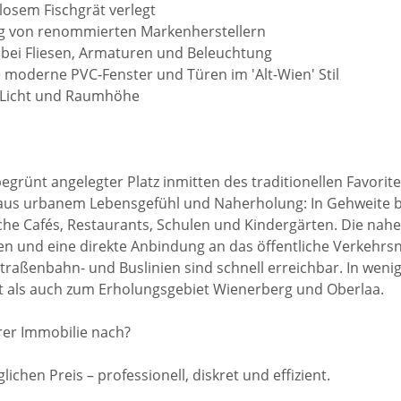
losem Fischgrät verlegt
ng von renommierten Markenherstellern
 bei Fliesen, Armaturen und Beleuchtung
e moderne PVC-Fenster und Türen im 'Alt-Wien' Stil
l Licht und Raumhöhe
 begrünt angelegter Platz inmitten des traditionellen Favori
aus urbanem Lebensgefühl und Naherholung: In Gehweite be
che Cafés, Restaurants, Schulen und Kindergärten. Die nah
ten und eine direkte Anbindung an das öffentliche Verkehrsn
raßenbahn- und Buslinien sind schnell erreichbar. In weni
t als auch zum Erholungsgebiet Wienerberg und Oberlaa.
rer Immobilie nach?
lichen Preis – professionell, diskret und effizient.