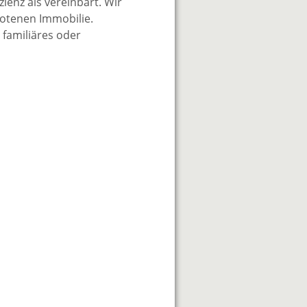
enz als vereinbart. Wir
botenen Immobilie.
 familiäres oder