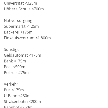
Universität <325m
Höhere Schule <700m
Nahversorgung
Supermarkt <125m
Bäckerei <175m
Einkaufszentrum <1.800m
Sonstige
Geldautomat <175m
Bank <175m
Post <500m
Polizei <275m
Verkehr
Bus <175m
U-Bahn <250m
Straßenbahn <200m
Bahnhof <250m