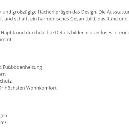
ien und großzügige Flächen prägen das Design. Die Ausstattun
eit und schafft ein harmonisches Gesamtbild, das Ruhe und 
Haptik und durchdachte Details bilden ein zeitloses Interieu
timmt.
nd Fußbodenheizung
ern
schutz
für höchsten Wohnkomfort
gen
 m²