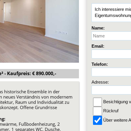
Name:
Email:
Telefon:
 - Kaufpreis: € 890.000,-
Adresse:
s historische Ensemble in der
ein neues Verständnis von modernem
ektur, Raum und Individualität zu
Besichtigung v
konzept. Offene Grundrisse
Rückruf
ng:
Über weitere A
 Fernwärme, Fußbodenheizung, 2
mer, 1 separates WC, Dusche,