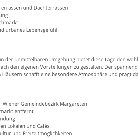
 Terrassen und Dachterrassen
tung
schmarkt
und urbanes Lebensgefühl
s in der unmittelbaren Umgebung bietet diese Lage den woh
g nach den eigenen Vorstellungen zu gestalten. Der spanne
n Häusern schafft eine besondere Atmosphäre und prägt das
 5. Wiener Gemeindebezirk Margareten
markt entfernt
indung
hen Lokalen und Cafés
Kultur und Freizeitmöglichkeiten