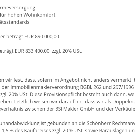
ärmeversorgung
 für hohen Wohnkomfort
tätsstandards
zer beträgt EUR 890.000,00
eträgt EUR 833.400,00. zzgl. 20% USt.
 wir fest, dass, sofern im Angebot nicht anders vermerkt, 
 in der Immobilienmaklerverordnung BGBI. 262 und 297/1996 
zzgl. 20% USt. Diese Provisionspflicht besteht auch dann, w
eben. Letztlich weisen wir darauf hin, dass wir als Doppelma
heverhältnis zwischen der 3SI Makler GmbH und der Verkäufe
euhandabwicklung ist gebunden an die Schönherr Rechtsan
 1,5 % des Kaufpreises zzgl. 20 % USt. sowie Barauslagen u