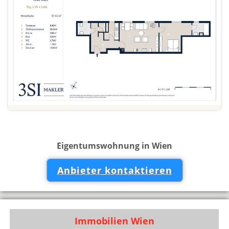
Eigentumswohnung in Wien
Anbieter kontaktieren
Immobilien Wien