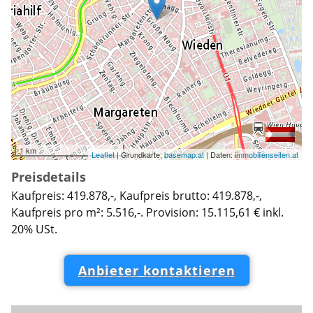
1 km
Leaflet
| Grundkarte:
basemap.at
| Daten:
immobilienseiten.at
Preisdetails
Kaufpreis: 419.878,-, Kaufpreis brutto: 419.878,-,
Kaufpreis pro m²: 5.516,-. Provision: 15.115,61 € inkl.
20% USt.
Anbieter kontaktieren