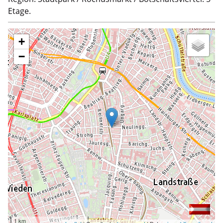
Etage.
+
−
1 km