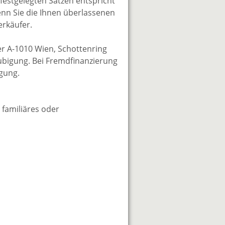
festgelegten Sätzen entspricht
wenn Sie die Ihnen überlassenen
erkäufer.
er A-1010 Wien, Schottenring
aubigung. Bei Fremdfinanzierung
igung.
 familiäres oder