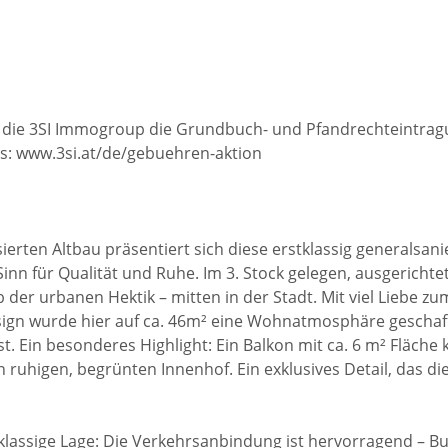
die 3SI Immogroup die Grundbuch- und Pfandrechteintra
ils: www.3si.at/de/gebuehren-aktion
sierten Altbau präsentiert sich diese erstklassig generals
inn für Qualität und Ruhe. Im 3. Stock gelegen, ausgericht
b der urbanen Hektik – mitten in der Stadt. Mit viel Liebe
sign wurde hier auf ca. 46m² eine Wohnatmosphäre geschaf
st. Ein besonderes Highlight: Ein Balkon mit ca. 6 m² Fläche
 ruhigen, begrünten Innenhof. Ein exklusives Detail, das di
stklassige Lage: Die Verkehrsanbindung ist hervorragend – 