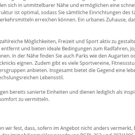
den sich in unmittelbarer Nähe und ermöglichen eine schne
struktur ist optimal, sodass Sie sämtliche Einrichtungen des
Verkehrsmitteln erreichen können. Ein urbanes Zuhause, d
zahlreiche Möglichkeiten, Freizeit und Sport aktiv zu gestal
 entfernt und bieten ideale Bedingungen zum Radfahren, J
en. In der Nähe finden Sie auch Parks wie den Augarten od
icknicks eignen. Zudem gibt es viele Sportvereine, Fitness
e Altersgruppen anbieten. Insgesamt bietet die Gegend eine l
echslungsreichen Lebensstil.
igen bereits sanierte Einheiten und dienen lediglich als ins
mfort zu vermitteln.
 wir fest, dass, sofern im Angebot nicht anders vermerkt, 