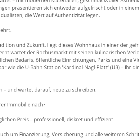
attet – mit modernen Materialien, geschmackvoller Ästhetik
en präsentieren sich entweder aufgefrischt oder in einem
idualisten, die Wert auf Authentizität legen.
ehrt.
Tradition und Zukunft, liegt dieses Wohnhaus in einer der 
fernt wartet der Rochusmarkt mit seinen kulinarischen Ver
lichen Bedarfs, öffentliche Einrichtungen, Parks und eine V
 wie die U-Bahn-Station 'Kardinal-Nagl-Platz' (U3) – Ihr dir
n – und wartet darauf, neue zu schreiben.
rer Immobilie nach?
lichen Preis – professionell, diskret und effizient.
h um Finanzierung, Versicherung und alle weiteren Schrit