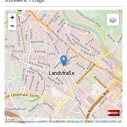
+
−
1 km
Leaflet
| Grundkarte:
basemap.at
| Daten:
immobilienseiten.at