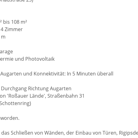
 bis 108 m²
s 4 Zimmer
0 m
garage
hermie und Photovoltaik
n Augarten und Konnektivität: In 5 Minuten überall
n Durchgang Richtung Augarten
ion 'Roßauer Lände', Straßenbahn 31
(Schottenring)
t worden.
e das Schließen von Wänden, der Einbau von Türen, Rigipsd