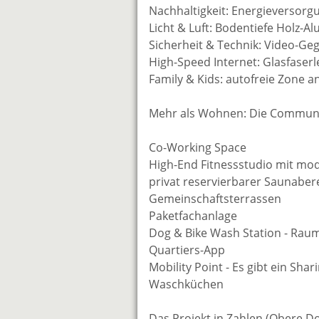
Nachhaltigkeit: Energieversor
Licht & Luft: Bodentiefe Holz-A
Sicherheit & Technik: Video-Ge
High-Speed Internet: Glasfaser
Family & Kids: autofreie Zone a
Mehr als Wohnen: Die Communit
Co-Working Space
High-End Fitnessstudio mit m
privat reservierbarer Saunaber
Gemeinschaftsterrassen
Paketfachanlage
Dog & Bike Wash Station - Ra
Quartiers-App
Mobility Point - Es gibt ein Sha
Waschküchen
Das Projekt in Zahlen (Obere D