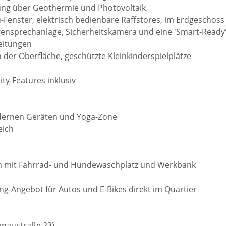
gung über Geothermie und Photovoltaik
lu-Fenster, elektrisch bedienbare Raffstores, im Erdgeschoss
gensprechanlage, Sicherheitskamera und eine 'Smart-Ready
leitungen
n der Oberfläche, geschützte Kleinkinderspielplätze
y-Features inklusiv
odernen Geräten und Yoga-Zone
eich
um mit Fahrrad- und Hundewaschplatz und Werkbank
ring-Angebot für Autos und E-Bikes direkt im Quartier
onaustraße 23)