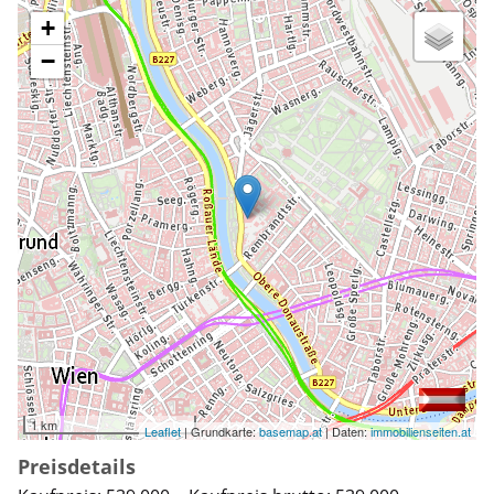
+
−
1 km
Leaflet
| Grundkarte:
basemap.at
| Daten:
immobilienseiten.at
Preisdetails