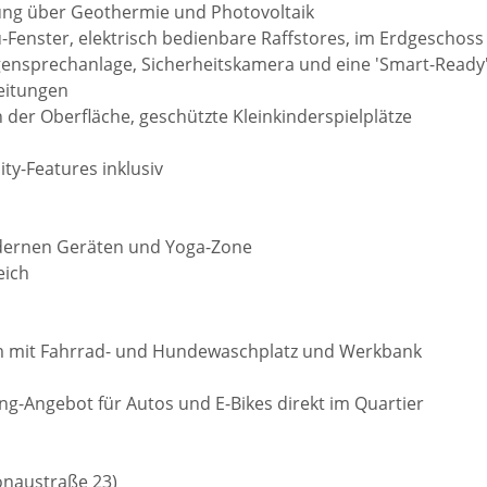
gung über Geothermie und Photovoltaik
lu-Fenster, elektrisch bedienbare Raffstores, im Erdgeschoss
gensprechanlage, Sicherheitskamera und eine 'Smart-Ready
leitungen
n der Oberfläche, geschützte Kleinkinderspielplätze
y-Features inklusiv
odernen Geräten und Yoga-Zone
eich
um mit Fahrrad- und Hundewaschplatz und Werkbank
ring-Angebot für Autos und E-Bikes direkt im Quartier
onaustraße 23)