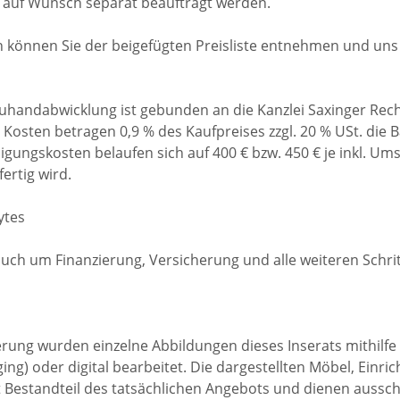
auf Wunsch separat beauftragt werden.
können Sie der beigefügten Preisliste entnehmen und uns 
euhandabwicklung ist gebunden an die Kanzlei Saxinger Re
Kosten betragen 0,9 % des Kaufpreises zzgl. 20 % USt. die 
gungskosten belaufen sich auf 400 € bzw. 450 € je inkl. Umsa
ertig wird.
ytes
h um Finanzierung, Versicherung und alle weiteren Schrit
rung wurden einzelne Abbildungen dieses Inserats mithilfe kü
taging) oder digital bearbeitet. Die dargestellten Möbel, Ei
 Bestandteil des tatsächlichen Angebots und dienen aussch