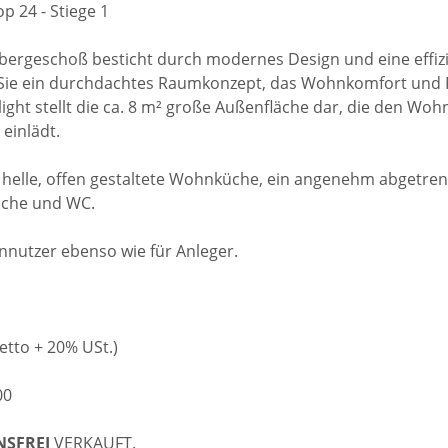
 24 - Stiege 1
Obergeschoß besticht durch modernes Design und eine effiz
 Sie ein durchdachtes Raumkonzept, das Wohnkomfort und Fu
ight stellt die ca. 8 m² große Außenfläche dar, die den Woh
einlädt.
 helle, offen gestaltete Wohnküche, ein angenehm abgetren
che und WC.
ennutzer ebenso wie für Anleger.
etto + 20% USt.)
00
NSFREI
VERKAUFT.