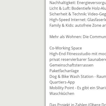
Nachhaltigkeit: Energieversor
Licht & Luft: Bodentiefe Holz-A
Sicherheit & Technik: Video-Ge
High-Speed Internet: Glasfaser
Family & Kids: autofreie Zone a
Mehr als Wohnen: Die Communit
Co-Working Space
High-End Fitnessstudio mit m
privat reservierbarer Saunaber
Gemeinschaftsterrassen
Paketfachanlage
Dog & Bike Wash Station - Ra
Quartiers-App
Mobility Point - Es gibt ein Sha
Waschküchen
Das Projekt in Zahlen (Obere D