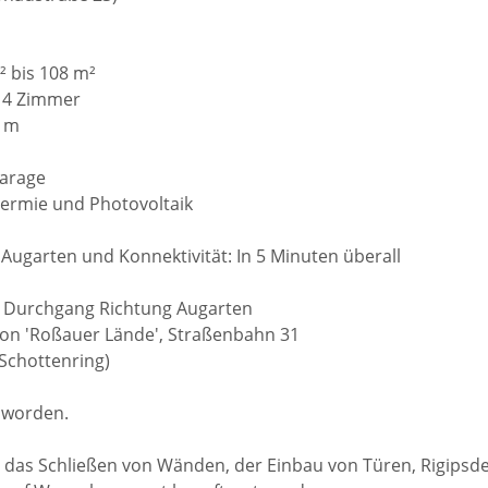
 bis 108 m²
s 4 Zimmer
0 m
garage
hermie und Photovoltaik
n Augarten und Konnektivität: In 5 Minuten überall
n Durchgang Richtung Augarten
ion 'Roßauer Lände', Straßenbahn 31
(Schottenring)
t worden.
e das Schließen von Wänden, der Einbau von Türen, Rigipsd