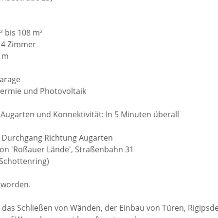
 bis 108 m²
s 4 Zimmer
0 m
garage
hermie und Photovoltaik
n Augarten und Konnektivität: In 5 Minuten überall
n Durchgang Richtung Augarten
ion 'Roßauer Lände', Straßenbahn 31
(Schottenring)
t worden.
e das Schließen von Wänden, der Einbau von Türen, Rigipsd