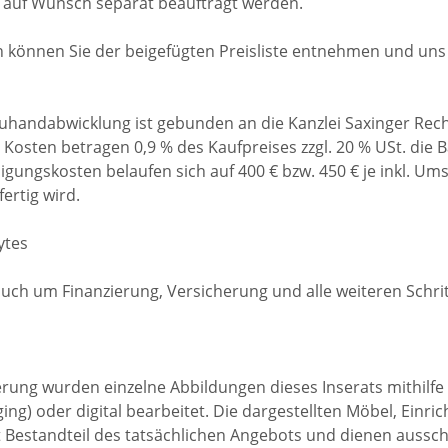
auf Wunsch separat beauftragt werden.
können Sie der beigefügten Preisliste entnehmen und uns 
euhandabwicklung ist gebunden an die Kanzlei Saxinger Re
Kosten betragen 0,9 % des Kaufpreises zzgl. 20 % USt. die 
gungskosten belaufen sich auf 400 € bzw. 450 € je inkl. Umsa
ertig wird.
ytes
h um Finanzierung, Versicherung und alle weiteren Schrit
rung wurden einzelne Abbildungen dieses Inserats mithilfe kü
taging) oder digital bearbeitet. Die dargestellten Möbel, Ei
 Bestandteil des tatsächlichen Angebots und dienen aussch