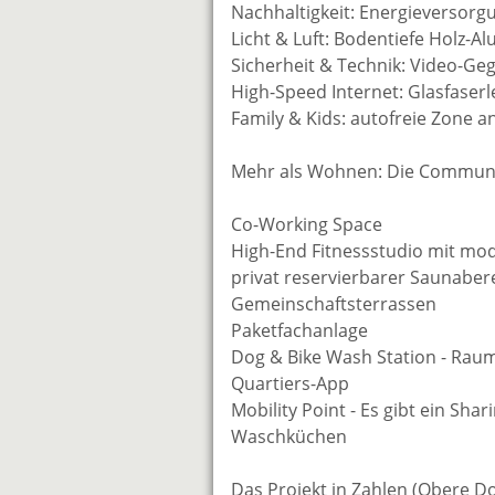
Nachhaltigkeit: Energieversor
Licht & Luft: Bodentiefe Holz-A
Sicherheit & Technik: Video-Ge
High-Speed Internet: Glasfaser
Family & Kids: autofreie Zone a
Mehr als Wohnen: Die Communit
Co-Working Space
High-End Fitnessstudio mit m
privat reservierbarer Saunaber
Gemeinschaftsterrassen
Paketfachanlage
Dog & Bike Wash Station - Ra
Quartiers-App
Mobility Point - Es gibt ein Sha
Waschküchen
Das Projekt in Zahlen (Obere D