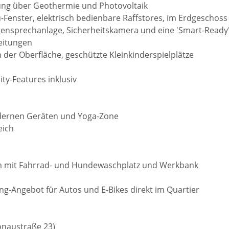
gung über Geothermie und Photovoltaik
lu-Fenster, elektrisch bedienbare Raffstores, im Erdgeschoss
gensprechanlage, Sicherheitskamera und eine 'Smart-Ready
leitungen
n der Oberfläche, geschützte Kleinkinderspielplätze
y-Features inklusiv
odernen Geräten und Yoga-Zone
eich
um mit Fahrrad- und Hundewaschplatz und Werkbank
ring-Angebot für Autos und E-Bikes direkt im Quartier
onaustraße 23)