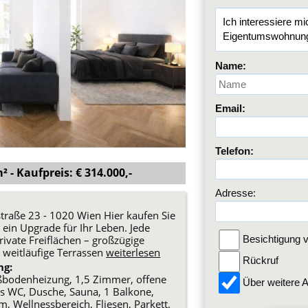
Name:
Email:
Telefon:
 - Kaufpreis: € 314.000,-
Adresse:
raße 23 - 1020 Wien Hier kaufen Sie
ein Upgrade für Ihr Leben. Jede
ivate Freiflächen – großzügige
Besichtigung v
 weitläufige Terrassen
weiterlesen
Rückruf
ng:
Fußbodenheizung, 1,5 Zimmer, offene
Über weitere A
s WC, Dusche, Sauna, 1 Balkone,
 Wellnessbereich, Fliesen, Parkett.