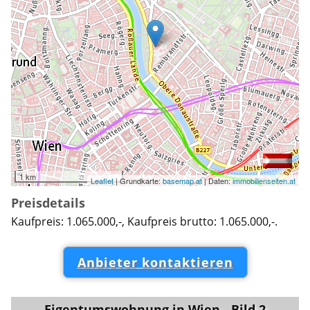
1 km
Leaflet
| Grundkarte:
basemap.at
| Daten:
immobilienseiten.at
Preisdetails
Kaufpreis: 1.065.000,-, Kaufpreis brutto: 1.065.000,-.
Anbieter kontaktieren
Eigentumswohnung in Wien - Bild 2