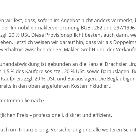
 wir fest, dass, sofern im Angebot nicht anders vermerkt, 
 in der Immobilienmaklerverordnung BGBI. 262 und 297/1996 
zzgl. 20 % USt. Diese Provisionspflicht besteht auch dann, 
eben. Letztlich weisen wir darauf hin, dass wir als Doppelma
heverhältnis zwischen der 3SI Makler GmbH und der Verkäufe
uhandabwicklung ist gebunden an die Kanzlei Drachsler Linz
 1,5 % des Kaufpreises zzgl. 20 % USt. sowie Barauslagen. 
Kaufpreis zzgl. 20 % USt. und Barauslagen. Die Beglaubigun
its in den oben angeführten Kosten inkludiert.
rer Immobilie nach?
lichen Preis – professionell, diskret und effizient.
h um Finanzierung, Versicherung und alle weiteren Schrit