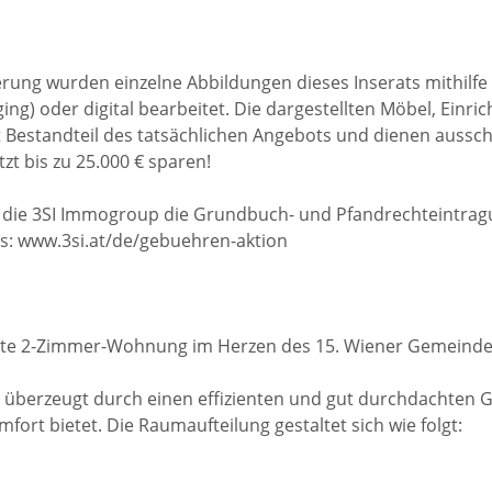
rung wurden einzelne Abbildungen dieses Inserats mithilfe kü
taging) oder digital bearbeitet. Die dargestellten Möbel, Ei
 Bestandteil des tatsächlichen Angebots und dienen aussch
t bis zu 25.000 € sparen!
die 3SI Immogroup die Grundbuch- und Pfandrechteintra
ils: www.3si.at/de/gebuehren-aktion
kte 2-Zimmer-Wohnung im Herzen des 15. Wiener Gemeinde
 überzeugt durch einen effizienten und gut durchdachten G
fort bietet. Die Raumaufteilung gestaltet sich wie folgt: