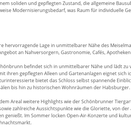
nem soliden und gepflegten Zustand, die allgemeine Bausubs
ilweise Modernisierungsbedarf, was Raum für individuelle G
hre hervorragende Lage in unmittelbarer Nähe des Meiselma
em Angebot an Nahversorgern, Gastronomie, Cafés, Apotheken
hönbrunn befindet sich in unmittelbarer Nähe und lädt zu vie
 mit ihren gepflegten Alleen und Gartenanlagen eignet sich 
rinteressierte bietet das Schloss selbst spannende Einblic
sälen bis hin zu historischen Wohnräumen der Habsburger.
dem Areal weitere Highlights wie der Schönbrunner Tiergart
sowie zahlreiche Aussichtspunkte wie die Gloriette, von de
n genießt. Im Sommer locken Open-Air-Konzerte und kultur
ihnachtsmarkt.