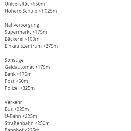
Universität <650m
Höhere Schule <1.025m
Nahversorgung
Supermarkt <175m
Bäckerei <100m
Einkaufszentrum <275m
Sonstige
Geldautomat <175m
Bank <175m
Post <50m
Polizei <325m
Verkehr
Bus <225m
U-Bahn <225m
Straßenbahn <250m
Bahnhof <225m