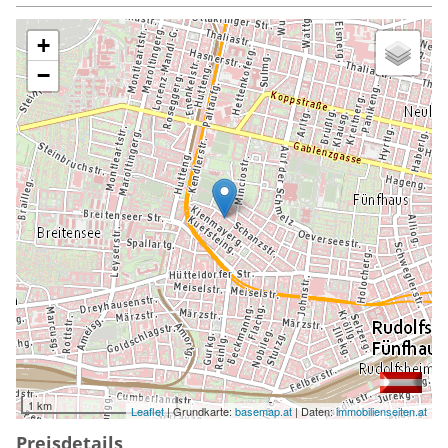
+
−
1 km
Leaflet
| Grundkarte:
basemap.at
| Daten:
immobilienseiten.at
Preisdetails